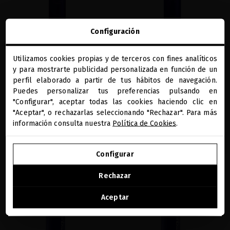
Configuración
EXTREME CAVIAR IMPERIAL SMOOTHING
EXTREME CAVIAR RESTRUCTURING
SHAMPOO
LUXE SERUM
Utilizamos cookies propias y de terceros con fines analíticos
close
y para mostrarte publicidad personalizada en función de un
Fórmula reparadora para domar el
Serum capilar a base de caviar para
Te damos la bienvenida a
cabello rebelde y el encrespamiento
proteger el cabello de las agresiones
miriamquevedo.com
perfil elaborado a partir de tus hábitos de navegación.
externas
Puedes personalizar tus preferencias pulsando en
37,19 €
· 250 mL
"Configurar", aceptar todas las cookies haciendo clic en
Estás navegando en la tienda internacional.
49,59 €
· 250 mL
"Aceptar", o rechazarlas seleccionando "Rechazar". Para más
información consulta nuestra
Política de Cookies
.
IR A NUESTRA E-TIENDA DE ESTADOS UNIDOS
AÑADIR
AÑADIR
Configurar
SEGUIR NAVEGANDO EN ESTA E-TIENDA
Rechazar
favorite
favorite
Ver la lista de países a los que enviamos
Aceptar