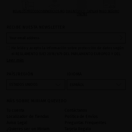
REGALOS PRECIOSOS
BENEFICIOS MQ
DIAGNÓSTICO CAPILAR
PAGO SEGURO
ONLINE
RECIBE NUESTA NEWSLETTER
He leído y acepto la información sobre protección de datos según
el REGLAMENTO (UE) 2016/679 DEL PARLAMENTO EUROPEO Y DEL
Leer más
CONSEJO de 27 de abril de 2016 relativo a la protección de las
personas físicas en lo que respecta al tratamiento de datos
personales y a la libre circulación de estos datos: Sus datos son
PAÍS/REGIÓN
IDIOMA
utilizados para gestionar las consultas e incidencias recibidas a
través del formulario de contacto incorporado en nuestra web,
ESTADOS UNIDOS
ESPAÑOL
mediante sus tratamiento como "
". La base legal
Formulario web
para el tratamiento de su datos es su consentimiento a través de
MÁS SOBRE MIRIAM QUEVEDO
la aceptación del checkbox. No se cederán datos a terceros, salvo
obligación legal. Podrá acceder, rectifcar y suprimir los datos así
Tu cuenta
Contáctanos
como otros derechos,tal y como se explica en la información
Localizador de Tiendas
Política de Envíos
adicional. La información adicional la encontrará en el
AVISO
Aviso Legal
Preguntas Frequentes
LEGAL
de nuestra página web.
¿Quieres ser un Miriam
Tarjeta Regalo