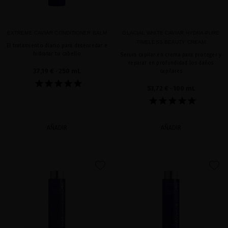
EXTREME CAVIAR CONDITIONER BALM
GLACIAL WHITE CAVIAR HYDRA-PURE
TIMELESS BEAUTY CREAM
El tratamiento diario para desenredar e
hidratar tu cabello
Serum capilar en crema para proteger y
reparar en profundidad los daños
37,19 €
· 250 mL
capilares
53,72 €
· 100 mL
AÑADIR
AÑADIR
favorite
favorite