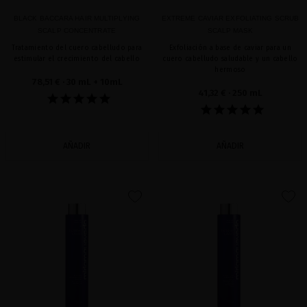
BLACK BACCARA HAIR MULTIPLYING
EXTREME CAVIAR EXFOLIATING SCRUB
SCALP CONCENTRATE
SCALP MASK
Tratamiento del cuero cabelludo para
Exfoliación a base de caviar para un
estimular el crecimiento del cabello
cuero cabelludo saludable y un cabello
hermoso
78,51 €
· 30 mL + 10mL
41,32 €
· 250 mL
AÑADIR
AÑADIR
favorite
favorite