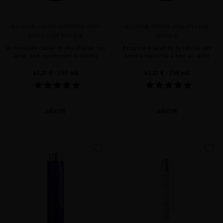
EXTREME CAVIAR INTENSIVE ANTI-
EXTREME CAVIAR VITALITY LUXE
AGING LUXE MASQUE
MASQUE
La mascarilla capilar de alta eficacia con
Recupera la salud de tu cabello con
caviar para rejuvenecer el cabello
nuestra mascarilla a base de caviar
41,32 €
· 250 mL
41,32 €
· 250 mL
AÑADIR
AÑADIR
favorite
favorite