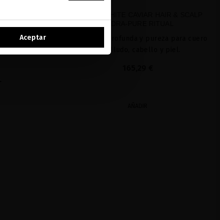
YDRA-PURE
GLACIAL WHITE CAVIAR HAIR & SCALP
ST
HYDRA-PURE RITUAL
Aceptar
paradora e
Hidratación profunda y pureza para cuero
 y el cuero
cabelludo, cabello y piel.
165,29 €
L
AÑADIR