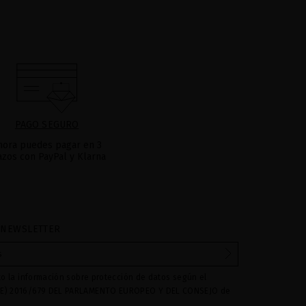
PAGO SEGURO
hora puedes pagar en 3
azos con PayPal y Klarna
 NEWSLETTER
to la información sobre protección de datos según el
E) 2016/679 DEL PARLAMENTO EUROPEO Y DEL CONSEJO de
016 relativo a la protección de las personas físicas en lo que