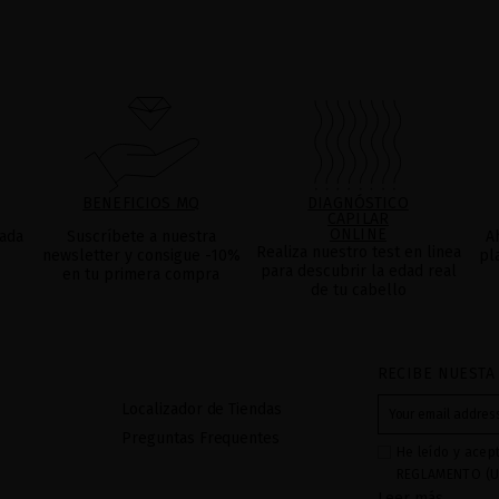
BENEFICIOS MQ
DIAGNÓSTICO
CAPILAR
ONLINE
ada
Suscríbete a nuestra
A
Realiza nuestro test en linea
newsletter y consigue -10%
pl
para descubrir la edad real
en tu primera compra
de tu cabello
RECIBE NUESTA
Localizador de Tiendas
Preguntas Frequentes
He leído y acep
REGLAMENTO (U
Leer más
27 de abril de 2