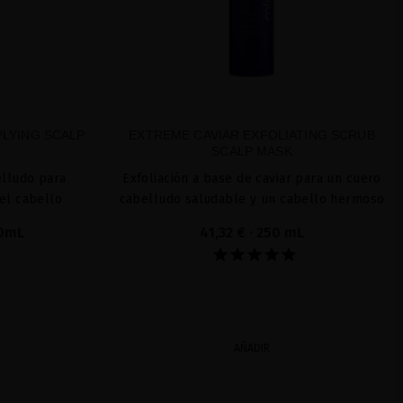
PLYING SCALP
EXTREME CAVIAR EXFOLIATING SCRUB
SCALP MASK
elludo para
Exfoliación a base de caviar para un cuero
el cabello
cabelludo saludable y un cabello hermoso
10mL
41,32 €
· 250 mL
AÑADIR