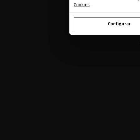
Cookies
.
GLACIAL 
Configurar
Mascarilla
hidratante p