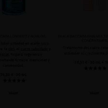
CARA LONGEVITY NOIR OIL
BLACK BACCARA HAIR MULTI
CONCENTRATE
global antiedad en aceite seco
Tratamiento del cuero cab
re la
piel
, el
cuero cabelludo
y
estimular el crecimiento d
apilar
. Repara, regenera y
portando firmeza, elasticidad y
78,51 €
· 30 mL + 
luminosidad.
74,38 €
· 30 mL
AÑADIR
AÑADIR