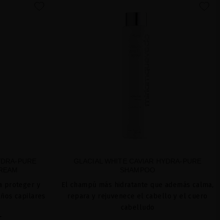
favorite
favorite
YDRA-PURE
GLACIAL WHITE CAVIAR HYDRA-PURE
CREAM
SHAMPOO
a proteger y
El champú más hidratante que además calma,
años capilares
repara y rejuvenece el cabello y el cuero
cabelludo
L