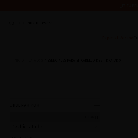
¿ES TU PR
CERRAMOS POR VACACIONES DEL 7 AL 16 DE AGOSTO.
ENV
Encuentra tu tesoro
Especial Verano
Cu
INICIO
CATALOG
ESENCIALES PARA EL CABELLO DESHIDRATADO
ORDENAR POR
CLEAR
Deshidratado