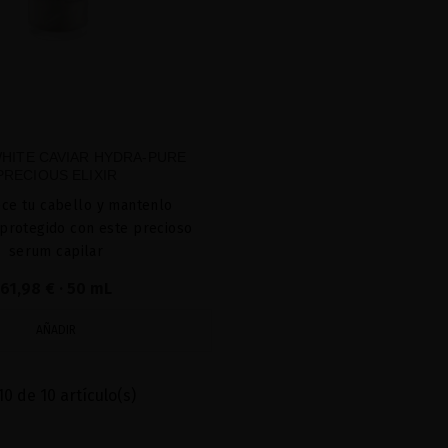
WHITE CAVIAR HYDRA-PURE
PRECIOUS ELIXIR
ce tu cabello y mantenlo
protegido con este precioso
serum capilar
61,98 €
· 50 mL
AÑADIR
0 de 10 artículo(s)