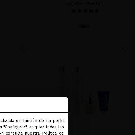
49,59 €
· 250 mL
AÑADIR
favorite
favorite
alizada en función de un perfil
 "Configurar", aceptar todas las
ión consulta nuestra
Política de