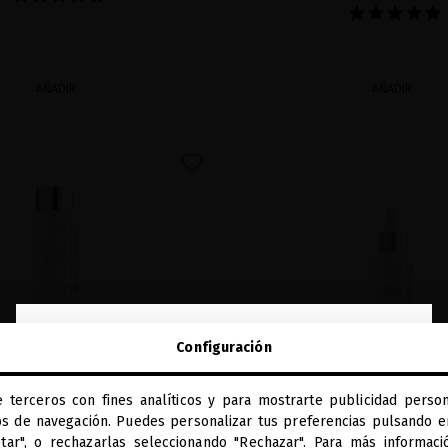
AÑADIR
AÑADIR
favorite
close
Configuración
Te damos la bienvenida a
miriamquevedo.com
e terceros con fines analíticos y para mostrarte publicidad person
Estás navegando en la tienda internacional.
os de navegación. Puedes personalizar tus preferencias pulsando en
ptar", o rechazarlas seleccionando "Rechazar". Para más informac