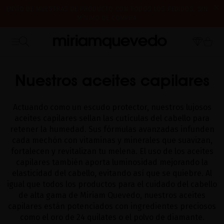
ENVÍO DE MUESTRAS DE PRODUCTO CON TODOS LOS PEDIDOS, SIN
MÍNIMO DE COMPRA
¿ES TU PRIMERA VEZ? CONSIGUE UN 10% DE DESCUENTO EN TU
CERRAMOS POR VACACIONES DEL 7 AL 16 DE AGOSTO. A PARTIR DEL
PRIMERA COMPRA.
SUSCRÍBETE AHORA
INICIO
CATALOG
ACEITES CAPILARES
17 DE AGOSTO EMPEZAREMOS A PREPARAR Y ENVIAR LOS PEDIDOS EN
ORDEN DE RECEPCIÓN. ¡GRACIAS Y FELIZ VERANO!
Nuestros aceites capilares
Actuando como un escudo protector, nuestros lujosos
aceites capilares sellan las cutículas del cabello para
retener la humedad. Sus fórmulas avanzadas infunden
cada mechón con vitaminas y minerales que suavizan,
fortalecen y revitalizan tu melena. El uso de los aceites
capilares también aporta luminosidad mejorando la
elasticidad del cabello, evitando así que se quiebre. Al
igual que todos los productos para el cuidado del cabello
de alta gama de Miriam Quevedo, nuestros aceites
capilares están potenciados con ingredientes preciosos
como el oro de 24 quilates o el polvo de diamante.