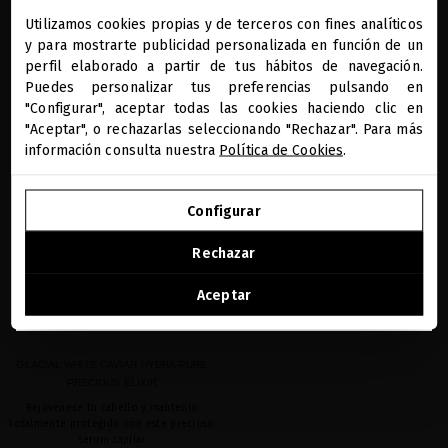
Utilizamos cookies propias y de terceros con fines analíticos
close
y para mostrarte publicidad personalizada en función de un
Te damos la bienvenida a
miriamquevedo.com
perfil elaborado a partir de tus hábitos de navegación.
AÑADIR
AÑADIR
Puedes personalizar tus preferencias pulsando en
"Configurar", aceptar todas las cookies haciendo clic en
Estás navegando en la tienda internacional.
"Aceptar", o rechazarlas seleccionando "Rechazar". Para más
información consulta nuestra
Política de Cookies
.
favorite
IR A NUESTRA E-TIENDA DE ESTADOS UNIDOS
Configurar
SEGUIR NAVEGANDO EN ESTA E-TIENDA
Rechazar
Ver la lista de países a los que enviamos
Aceptar
GLACIAL WHITE CAVIAR HYDRA-PURE
PRECIOUS ELIXIR
Rejuvenece tu cabello y mantenlo
totalmente protegido con este precioso
serum capilar